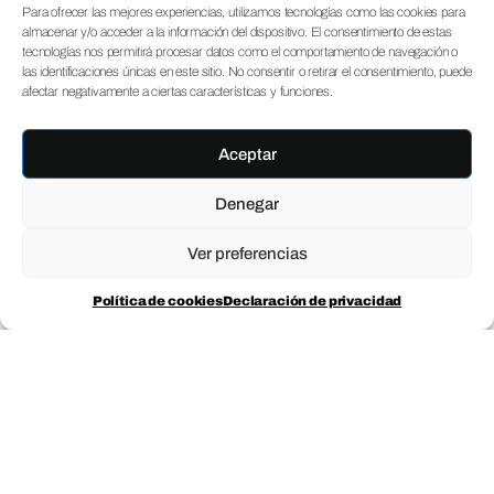
Para ofrecer las mejores experiencias, utilizamos tecnologías como las cookies para
almacenar y/o acceder a la información del dispositivo. El consentimiento de estas
tecnologías nos permitirá procesar datos como el comportamiento de navegación o
las identificaciones únicas en este sitio. No consentir o retirar el consentimiento, puede
afectar negativamente a ciertas características y funciones.
Aceptar
Denegar
Ver preferencias
Política de cookies
Declaración de privacidad
El Ministerio de Industria, Comercio y
Turismo ha anunciado la Orden de
bases y Convocatoria 2023 del
programa de subvenciones "Última
Milla" para empresas, asociaciones